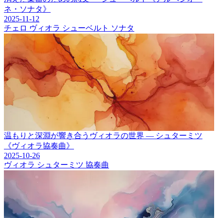
ネ・ソナタ》
2025-11-12
チェロ
ヴィオラ
シューベルト
ソナタ
温もりと深淵が響き合うヴィオラの世界 ― シュターミツ
《ヴィオラ協奏曲》
2025-10-26
ヴィオラ
シュターミツ
協奏曲