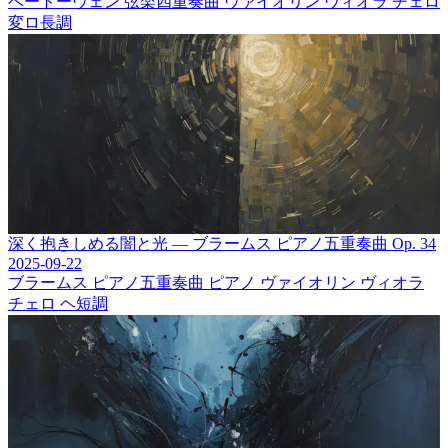
ベートーヴェン
弦楽四重奏曲
ヴァイオリン
ヴィオラ
チェロ
変ロ長調
深く抱きしめる闇と光 ― ブラームス ピアノ五重奏曲 Op. 34
2025-09-22
ブラームス
ピアノ五重奏曲
ピアノ
ヴァイオリン
ヴィオラ
チェロ
ヘ短調