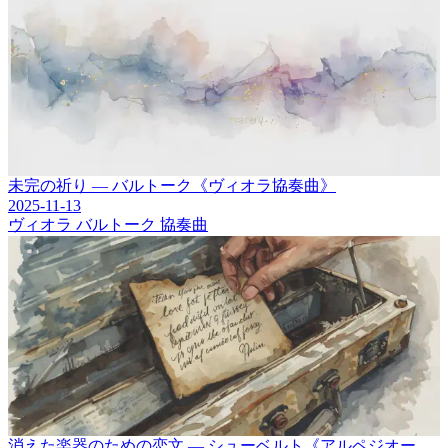
未完の祈り ― バルトーク《ヴィオラ協奏曲》
2025-11-13
ヴィオラ
バルトーク
協奏曲
消えた楽器のための恋文 ― シューベルト《アルペジオー