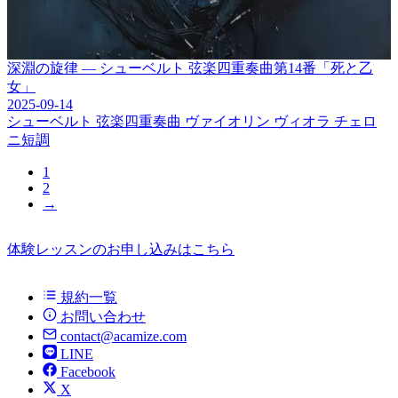
深淵の旋律 ― シューベルト 弦楽四重奏曲第14番「死と乙
女」
2025-09-14
シューベルト
弦楽四重奏曲
ヴァイオリン
ヴィオラ
チェロ
ニ短調
1
2
→
体験レッスンのお申し込みはこちら
規約一覧
お問い合わせ
contact@acamize.com
LINE
Facebook
X