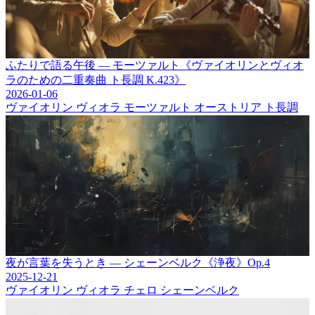
ふたりで語る午後 ― モーツァルト《ヴァイオリンとヴィオ
ラのための二重奏曲 ト長調 K.423》
2026-01-06
ヴァイオリン
ヴィオラ
モーツァルト
オーストリア
ト長調
夜が言葉を失うとき ― シェーンベルク《浄夜》Op.4
2025-12-21
ヴァイオリン
ヴィオラ
チェロ
シェーンベルク