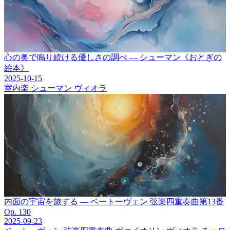
心の奥で鳴り続ける優しさの調べ ― シューマン《おとぎの
絵本》
2025-10-15
室内楽
シューマン
ヴィオラ
内面の宇宙を旅する ― ベートーヴェン 弦楽四重奏曲第13番
Op. 130
2025-09-23