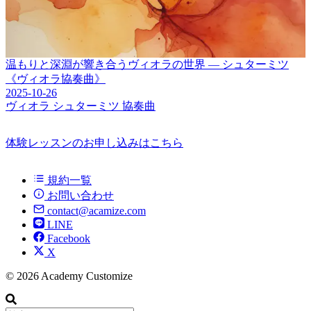
温もりと深淵が響き合うヴィオラの世界 ― シュターミツ
《ヴィオラ協奏曲》
2025-10-26
ヴィオラ
シュターミツ
協奏曲
体験レッスンのお申し込みはこちら
規約一覧
お問い合わせ
contact@acamize.com
LINE
Facebook
X
© 2026 Academy Customize