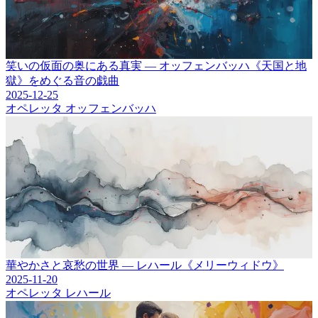
笑いの仮面の奥にある真実 ― オッフェンバッハ《天国と地
獄》をめぐる音の戯曲
2025-12-25
オペレッタ
オッフェンバッハ
華やかさと哀愁の世界 ― レハール《メリーウィドウ》
2025-11-20
オペレッタ
レハール