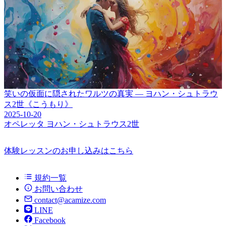
笑いの仮面に隠されたワルツの真実 ― ヨハン・シュトラウ
ス2世《こうもり》
2025-10-20
オペレッタ
ヨハン・シュトラウス2世
体験レッスンのお申し込みはこちら
規約一覧
お問い合わせ
contact@acamize.com
LINE
Facebook