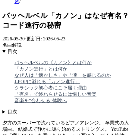
密
/
パッヘルベル「カノン」はなぜ有名？
コード進行の秘密
2026-05-30
·
更新日: 2026-05-23
名曲解説
目次
パッヘルベルの《カノン》とは何か
「カノン進行」とは何か
なぜ人は「懐かしさ」や「涙」を感じるのか
J-POPに溢れる「カノン進行」
クラシック初心者にこそ届く理由
「有名」で終わらせるには惜しい音楽
音楽を“合わせる”体験へ
目次
夕方のスーパーで流れているピアノアレンジ。 卒業式の入
場曲。 結婚式で静かに鳴り始めるストリングス。 YouTube