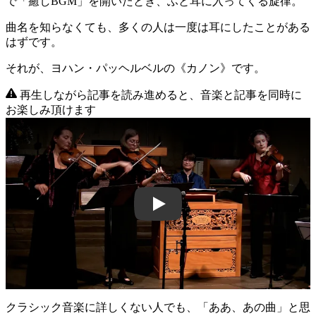
で「癒しBGM」を開いたとき、ふと耳に入ってくる旋律。
曲名を知らなくても、多くの人は一度は耳にしたことがある
はずです。
それが、ヨハン・パッヘルベルの《カノン》です。
再生しながら記事を読み進めると、音楽と記事を同時に
お楽しみ頂けます
JvNQLJ1_HQ0
クラシック音楽に詳しくない人でも、「ああ、あの曲」と思