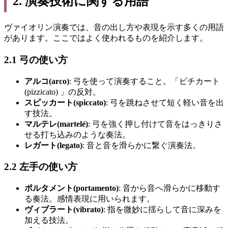
2. 演奏技術に関する用語
ヴァイオリン演奏では、音の出し方や表現を示す多くの用語
があります。ここではよく使われるものを紹介します。
2.1 弓の使い方
アルコ(arco)
: 弓を使って演奏すること。「ピチカート
(pizzicato) 」の反対。
スピッカート(spiccato)
: 弓を跳ねさせて短く軽い音を出
す技法。
マルテレ(martelé)
: 弓を強く押し付けて音をはっきりさ
せる打ち込みのような奏法。
レガート(legato)
: 音と音を滑らかに繋ぐ演奏法。
2.2 左手の使い方
ポルタメント(portamento)
: 音から音へ滑らかに移動す
る奏法。感情表現に用いられます。
ヴィブラート(vibrato)
: 指を微妙に揺らして音に深みを
加える技法。