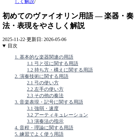
しく解説
/
初めてのヴァイオリン用語 ― 楽器・奏
法・表現をやさしく解説
2025-11-22
·
更新日: 2026-05-06
目次
1. 基本的な楽器関連の用語
1.1 弓と弦に関する用語
1.2 持ち方・構えに関する用語
2. 演奏技術に関する用語
2.1 弓の使い方
2.2 左手の使い方
2.3 その他の奏法
3. 音楽表現・記号に関する用語
3.1 強弱・速度
3.2 アーティキュレーション
3.3 演奏法の指示
4. 音程・理論に関する用語
5. 練習でよく使う用語