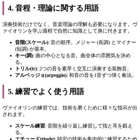
4. 音程・理論に関する用語
演奏技術だけでなく、音楽理論の理解も必要になります。ヴ
ァイオリンを学ぶ過程で自然に知識として身に付きます。
音階(スケール)
: 音の順序。メジャー (長調) とマイナー
(短調) が基本。
キー(調)
: 曲の中心となる音。曲全体の雰囲気を決め
る。
トリル(tr)
: 2つの音を素早く交互に演奏する装飾音。
アルペッジョ(arpeggio)
: 和音の音を1音ずつ弾く奏法。
5. 練習でよく使う用語
ヴァイオリンの練習では、技術を磨くために様々な指示が出
されます。
スケール練習
: 音階を繰り返し練習して指と耳を鍛え
る。
エチュード(étude)
: 特定の技術を集中的に練習するため