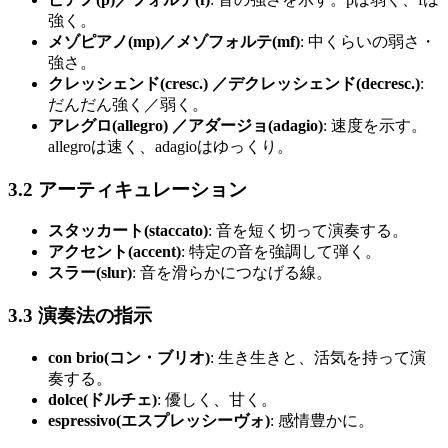
強く。
メゾピアノ(mp)／メゾフォルテ(mf)
: 中くらいの弱さ・
強さ。
クレッシェンド(cresc.) ／デクレッシェンド(decresc.)
:
だんだん強く／弱く。
アレグロ(allegro) ／アダージョ(adagio)
: 速度を示す。
allegroは速く、adagioはゆっくり。
3.2 アーティキュレーション
スタッカート(staccato)
: 音を短く切って演奏する。
アクセント(accent)
: 特定の音を強調して弾く。
スラー(slur)
: 音を滑らかにつなげる線。
3.3 演奏法の指示
con brio(コン・ブリオ)
: 生き生きと、活気を持って演
奏する。
dolce(ドルチェ)
: 優しく、甘く。
espressivo(エスプレッシーヴォ)
: 感情豊かに。