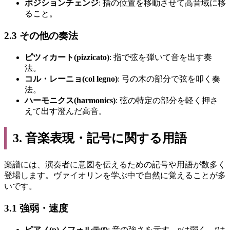
ポジションチェンジ
: 指の位置を移動させて高音域に移
ること。
2.3 その他の奏法
ピツィカート(pizzicato)
: 指で弦を弾いて音を出す奏
法。
コル・レーニョ(col legno)
: 弓の木の部分で弦を叩く奏
法。
ハーモニクス(harmonics)
: 弦の特定の部分を軽く押さ
えて出す澄んだ高音。
3. 音楽表現・記号に関する用語
楽譜には、演奏者に意図を伝えるための記号や用語が数多く
登場します。ヴァイオリンを学ぶ中で自然に覚えることが多
いです。
3.1 強弱・速度
ピアノ(p)／フォルテ(f)
: 音の強さを示す。pは弱く、fは