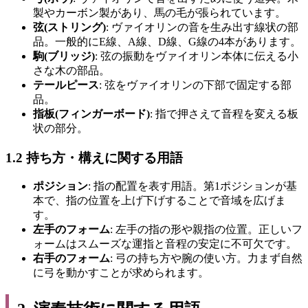
製やカーボン製があり、馬の毛が張られています。
弦(ストリング)
: ヴァイオリンの音を生み出す線状の部
品。一般的にE線、A線、D線、G線の4本があります。
駒(ブリッジ)
: 弦の振動をヴァイオリン本体に伝える小
さな木の部品。
テールピース
: 弦をヴァイオリンの下部で固定する部
品。
指板(フィンガーボード)
: 指で押さえて音程を変える板
状の部分。
1.2 持ち方・構えに関する用語
ポジション
: 指の配置を表す用語。第1ポジションが基
本で、指の位置を上げ下げすることで音域を広げま
す。
左手のフォーム
: 左手の指の形や親指の位置。正しいフ
ォームはスムーズな運指と音程の安定に不可欠です。
右手のフォーム
: 弓の持ち方や腕の使い方。力まず自然
に弓を動かすことが求められます。