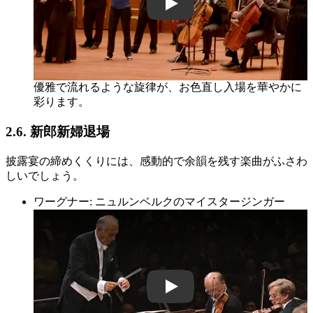
aPHn1DMa2xc
優雅で流れるような旋律が、お色直し入場を華やかに
彩ります。
2.6. 新郎新婦退場
披露宴の締めくくりには、感動的で余韻を残す楽曲がふさわ
しいでしょう。
ワーグナー: ニュルンベルクのマイスタージンガー
Sw08UQvbmXI