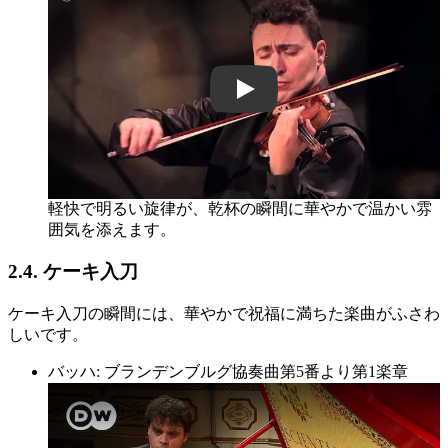
5RzhWuRdcHc
軽快で明るい旋律が、乾杯の瞬間に華やかで温かい雰
囲気を添えます。
2.4. ケーキ入刀
ケーキ入刀の瞬間には、華やかで祝福に満ちた楽曲がふさわ
しいです。
バッハ: ブランデンブルグ協奏曲第5番より第1楽章