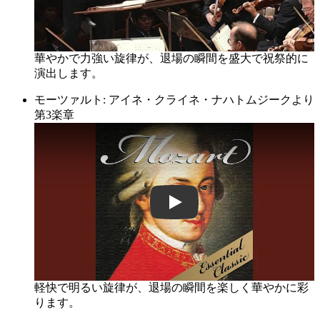
華やかで力強い旋律が、退場の瞬間を盛大で祝祭的に
演出します。
モーツァルト: アイネ・クライネ・ナハトムジークより
第3楽章
afZ5_-8RuNo
軽快で明るい旋律が、退場の瞬間を楽しく華やかに彩
ります。