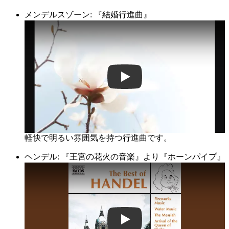
メンデルスゾーン: 『結婚行進曲』
9Wd-KwthQ7s
軽快で明るい雰囲気を持つ行進曲です。
ヘンデル: 『王宮の花火の音楽』より『ホーンパイプ』
0OnG3Gkimsg