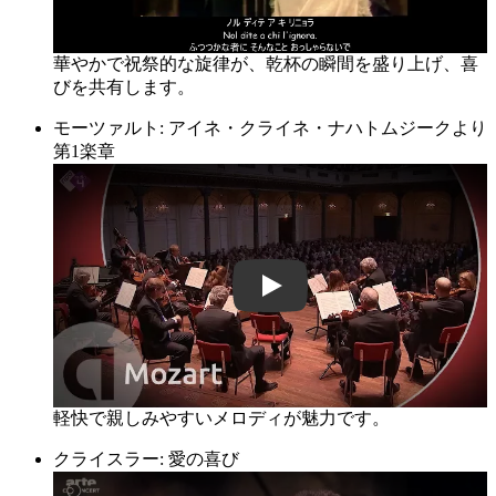
華やかで祝祭的な旋律が、乾杯の瞬間を盛り上げ、喜
びを共有します。
モーツァルト: アイネ・クライネ・ナハトムジークより
第1楽章
QZWKUszkbXU
軽快で親しみやすいメロディが魅力です。
クライスラー: 愛の喜び