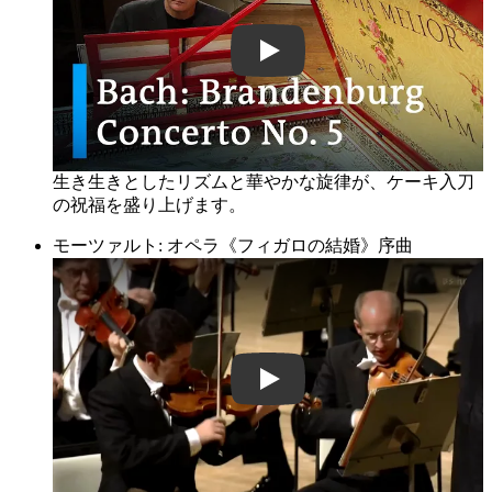
gIgqeA76cdU
生き生きとしたリズムと華やかな旋律が、ケーキ入刀
の祝福を盛り上げます。
モーツァルト: オペラ《フィガロの結婚》序曲
Mp6UAGN_Ir4