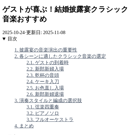
ゲストが喜ぶ！結婚披露宴クラシック
音楽おすすめ
2025-10-24
·
更新日: 2025-11-08
目次
1. 披露宴の音楽演出の重要性
2. 各シーンに適したクラシック音楽の選定
2.1. ゲストの到着時
2.2. 新郎新婦入場
2.3. 乾杯の音頭
2.4. ケーキ入刀
2.5. お色直し入場
2.6. 新郎新婦退場
3. 演奏スタイルと編成の選択肢
3.1. 弦楽四重奏
3.2. ピアノソロ
3.3. フルオーケストラ
4. まとめ