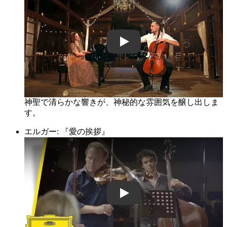
r_5bYNqpEFU
神聖で清らかな響きが、神秘的な雰囲気を醸し出しま
す。
エルガー: 『愛の挨拶』
v0Hl0CcM-A4