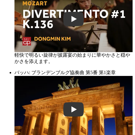
E_GT8CPcIkg
軽快で明るい旋律が披露宴の始まりに華やかさと穏や
かさを添えます。
バッハ: ブランデンブルグ協奏曲 第5番 第1楽章
AgdRrWATB7Y