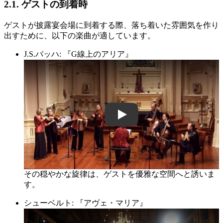
2.1. ゲストの到着時
ゲストが披露宴会場に到着する際、落ち着いた雰囲気を作り
出すために、以下の楽曲が適しています。
J.S.バッハ: 『G線上のアリア』
pzlw6fUux4o
その穏やかな旋律は、ゲストを優雅な空間へと誘いま
す。
シューベルト: 『アヴェ・マリア』