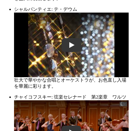
シャルパンティエ: テ・デウム
qcIYqsyR3m8
壮大で華やかな合唱とオーケストラが、お色直し入場
を華麗に彩ります。
チャイコフスキー: 弦楽セレナード 第2楽章 ワルツ