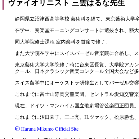
ヴァイオリニスト 三雲はるな先生
静岡県立沼津西高等学校 芸術科を経て、東京藝術大学
在学中、奏楽堂モーニングコンサートに選抜され、藝大
同大学院修士課程 室内楽科を首席で修了。
また大学院在学中にスイスバーゼル音楽院に合格し、ス
東京藝術大学大学院修了時に台東区長賞、大学院アカンサス音楽賞を受賞
クール、日本クラシック音楽コンクール全国大会など多
スイス留学中にオーケストラ研修生としてバーゼル交響
これまでに富士山静岡交響楽団、セントラル愛知交響楽
現在、ドイツ・マンハイム国立歌劇場管弦楽団正団員。
これまでに沼田園子、三上亮、H.ツァック、松原勝也、
Haruna Mikumo Official Site