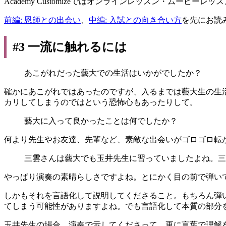
Academy Customizeではオンラインレッスン・ムービー
前編: 恩師との出会い
、
中編: 入試との向き合い方
を先にお読
#3 一流に触れるには
あこがれだった藝大での生活はいかがでしたか？
確かにあこがれではあったのですが、入るまでは藝大生の生
カリしてしまうのではという恐怖心もあったりして。
藝大に入って良かったことは何でしたか？
何より先生やお友達、先輩など、素敵な出会いがゴロゴロ転
三雲さんは藝大でも玉井先生に習っていましたよね。三
やっぱり演奏の素晴らしさですよね。とにかく目の前で弾い
しかもそれを言語化して説明してくださること。もちろん弾
てしまう可能性がありますよね。でも言語化して本質の部分
玉井先生の場合、演奏で示してくださって、更に言葉で理解