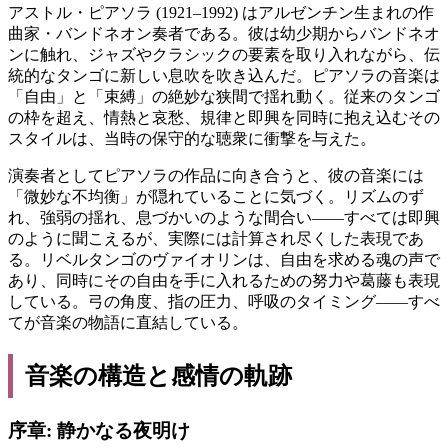
アストル・ピアソラ (1921–1992) はアルゼンチン生まれの作
曲家・バンドネオン奏者である。彼は幼少期からバンドネオ
ンに触れ、ジャズやクラシックの要素を取り入れながら、伝
統的なタンゴに新しい息吹を吹き込んだ。ピアソラの音楽は
「自由」と「束縛」の絶妙な狭間で揺れ動く。従来のタンゴ
の枠を超え、情熱と哀愁、規律と即興を同時に抱え込むその
スタイルは、当時の保守的な聴衆に衝撃を与えた。
演奏者としてピアソラの作品に向き合うと、彼の音楽には
「微妙な不均衡」が隠れていることに気づく。リズムのず
れ、強弱の揺れ、息づかいのような間合い――すべては即興
のように聞こえるが、実際には計算され尽くした表現であ
る。リベルタンゴのヴァイオリンは、自由を求める魂の声で
あり、同時にその自由を手に入れるための努力や葛藤も表現
している。弓の角度、指の圧力、呼吸のタイミング――すべ
てが音楽の物語に直結している。
音楽の構造と感情の軌跡
序章: 静かなる夜明け