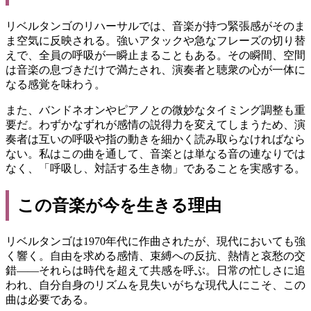
リベルタンゴのリハーサルでは、音楽が持つ緊張感がそのま
ま空気に反映される。強いアタックや急なフレーズの切り替
えで、全員の呼吸が一瞬止まることもある。その瞬間、空間
は音楽の息づきだけで満たされ、演奏者と聴衆の心が一体に
なる感覚を味わう。
また、バンドネオンやピアノとの微妙なタイミング調整も重
要だ。わずかなずれが感情の説得力を変えてしまうため、演
奏者は互いの呼吸や指の動きを細かく読み取らなければなら
ない。私はこの曲を通して、音楽とは単なる音の連なりでは
なく、「呼吸し、対話する生き物」であることを実感する。
この音楽が今を生きる理由
リベルタンゴは1970年代に作曲されたが、現代においても強
く響く。自由を求める感情、束縛への反抗、熱情と哀愁の交
錯――それらは時代を超えて共感を呼ぶ。日常の忙しさに追
われ、自分自身のリズムを見失いがちな現代人にこそ、この
曲は必要である。