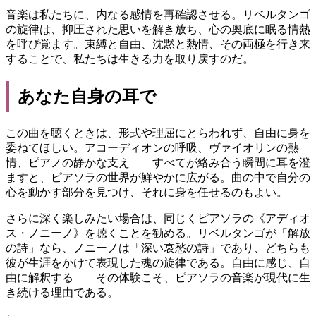
音楽は私たちに、内なる感情を再確認させる。リベルタンゴ
の旋律は、抑圧された思いを解き放ち、心の奥底に眠る情熱
を呼び覚ます。束縛と自由、沈黙と熱情、その両極を行き来
することで、私たちは生きる力を取り戻すのだ。
あなた自身の耳で
この曲を聴くときは、形式や理屈にとらわれず、自由に身を
委ねてほしい。アコーディオンの呼吸、ヴァイオリンの熱
情、ピアノの静かな支え――すべてが絡み合う瞬間に耳を澄
ますと、ピアソラの世界が鮮やかに広がる。曲の中で自分の
心を動かす部分を見つけ、それに身を任せるのもよい。
さらに深く楽しみたい場合は、同じくピアソラの《アディオ
ス・ノニーノ》を聴くことを勧める。リベルタンゴが「解放
の詩」なら、ノニーノは「深い哀愁の詩」であり、どちらも
彼が生涯をかけて表現した魂の旋律である。自由に感じ、自
由に解釈する――その体験こそ、ピアソラの音楽が現代に生
き続ける理由である。