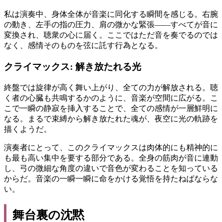
私は演奏中、身体全体が音楽に同化する瞬間を感じる。右腕
の動き、左手の指の圧力、肩の微かな緊張――すべてが音に
変換され、聴衆の心に届く。ここではただ音を奏でるのでは
なく、感情そのものを弦に託す行為となる。
クライマックス: 解き放たれる光
終盤では旋律が高く舞い上がり、全ての力が解放される。聴
く者の心臓も共鳴するかのように、音楽が空間に広がる。こ
こで一瞬の静寂を挿入することで、全ての感情が一層鮮明に
なる。まるで束縛から解き放たれた魂が、夜空に光の軌跡を
描くようだ。
演奏者にとって、このクライマックスは肉体的にも精神的に
も最も高い集中を要する部分である。全身の筋肉が音に連動
し、弓の微細な角度の違いで音色が変わることを知っている
からだ。音楽の一瞬一瞬に命をかける覚悟を持たねばならな
い。
舞台裏の沈黙