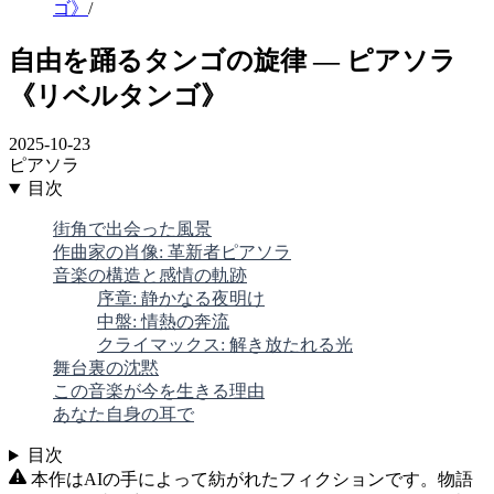
ゴ》
/
自由を踊るタンゴの旋律 ― ピアソラ
《リベルタンゴ》
2025-10-23
ピアソラ
目次
街角で出会った風景
作曲家の肖像: 革新者ピアソラ
音楽の構造と感情の軌跡
序章: 静かなる夜明け
中盤: 情熱の奔流
クライマックス: 解き放たれる光
舞台裏の沈黙
この音楽が今を生きる理由
あなた自身の耳で
目次
本作はAIの手によって紡がれたフィクションです。物語