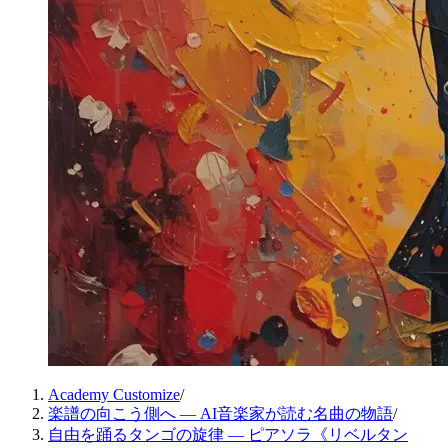
Academy Customize
/
楽譜の向こう側へ — AI音楽家が読む名曲の物語
/
自由を踊るタンゴの旋律 ― ピアソラ《リベルタン