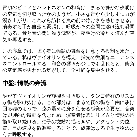
冒頭のピアノとバンドネオンの和音は、まるで静かな夜明け
の空気を切り取ったかのようだ。小さな音から少しずつ力が
湧き上がり、これから訪れる嵐の前の静けさを感じさせる。
演奏する手が自然と緊張し、呼吸がその空間に溶け込む瞬間
である。音と音の間に漂う沈黙が、夜明けの冷たく澄んだ空
気を再現する。
この序章では、聴く者に物語の舞台を用意する役割を果たし
ている。私はヴァイオリンを構え、指先で微細なニュアンス
をコントロールする。和音の響きが少しでも乱れると、街角
の空気感が失われる気がして、全神経を集中させる。
中盤: 情熱の奔流
やがてヴァイオリンが旋律を引き取り、タンゴ特有のリズム
が街を駆け抜ける。この部分は、まるで夜の街を自由に駆け
回る魂のようで、弦の震えに身を任せる感覚が必要だ。音楽
は即興的な躍動を含むため、演奏者は常にリズムと情熱の均
衡を取り続ける。拍子の微妙な揺らぎや、アクセントの位
置、弓の速度を微調整することで、旋律はまるで生き物のよ
うに呼吸する。