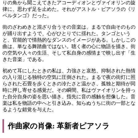
りの角から聞こえてきたアコーディオンとヴァイオリンの旋
律に、思わず足を止めた。それがアストル・ピアソラの《リ
ベルタンゴ》だった。
街のざわめきと混ざり合うその音楽は、まるで自由そのもの
が踊り出すようで、心がひとりでに揺れた。タンゴという
と、官能的で情熱的なダンスのイメージがある。しかしこの
曲は、単なる舞踏曲ではない。聴く者の心に物語を描き、街
の空気や人々の生活、そして私自身の感情まで映し出す「生
きた音楽」である。
初めて耳にしたときの私は、力強さと哀愁、抑制された熱情
の入り混じる独特の空気に圧倒された。まるで夜の街灯に照
らされた石畳を歩くときの冷たさと温かさ、孤独と期待が同
時に押し寄せる感覚だ。その瞬間、私はヴァイオリンを持っ
た自分自身の姿を思い描き、指先に音の感触を想像した。音
楽は私を物語の中へと引き込み、知らぬうちに街の一部とな
るような錯覚を与えた。
作曲家の肖像: 革新者ピアソラ